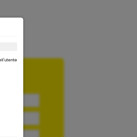
ll'utente